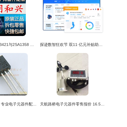
全新三极管2SC3421与2SA1358 高性能音频配对管的选择
探迹数智狂欢节 双11·亿元补贴助力中小企业共同富裕——电子元器件零售新篇章
深圳深威志电子 专业电子元器件配套供应商，现货直供XL1225
天航路桥电子元器件零售报价 16.5米与19.5米型号价格解析