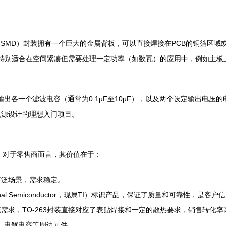
贴装（SMD）封装拥有一个巨大的金属背板，可以直接焊接在PCB的铜箔区域
径，特别适合在空间紧凑但需要处理一定功率（如数瓦）的应用中，例如主板
输出各一个滤波电容（通常为0.1µF至10µF），以及两个设定输出电压的
电源设计的理想入门项目。
型号。对于零售商而言，其价值在于：
广泛场景，需求稳定。
al Semiconductor，现属TI）标识产品，保证了质量和可靠性，是客
需求，TO-263封装直接对应了表贴焊接和一定的散热要求，销售转化率
阻、电解电容等周边元件。