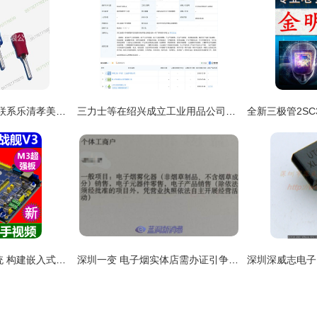
冷压端子批发零售请联系乐清孝美电气0577 27770270
三力士等在绍兴成立工业用品公司，拓展电子元器件零售业务
FPGA开发板最小系统 构建嵌入式设计的物理基础
深圳一变 电子烟实体店需办证引争议，电子元器件分身违法？