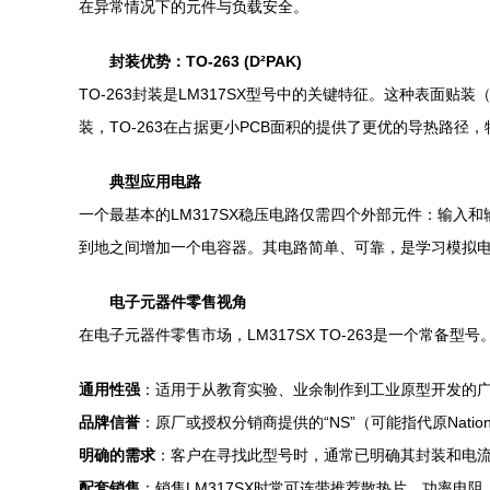
在异常情况下的元件与负载安全。
封装优势：TO-263 (D²PAK)
TO-263封装是LM317SX型号中的关键特征。这种表面
装，TO-263在占据更小PCB面积的提供了更优的导热路
典型应用电路
一个最基本的LM317SX稳压电路仅需四个外部元件：输入和
到地之间增加一个电容器。其电路简单、可靠，是学习模拟
电子元器件零售视角
在电子元器件零售市场，LM317SX TO-263是一个常备
通用性强
：适用于从教育实验、业余制作到工业原型开发的
品牌信誉
：原厂或授权分销商提供的“NS”（可能指代原Nation
明确的需求
：客户在寻找此型号时，通常已明确其封装和电流
配套销售
：销售LM317SX时常可连带推荐散热片、功率电