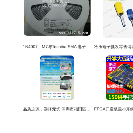
1N4007、M7与Toshiba SMA 电子元器件零售中的常见二极管解析
品质之源，选择无忧 深圳市福田区辉达微电子商行定制销售厚声0603 330K贴片电阻